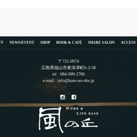
UT
NEWS/EVENT
SHOP
BOOK & CAFÉ
SHARE SALON
ACCESS
〒721-0974
広島県福山市東深津町6-3-58
tel : 084-999-2706
e-mail : info@kaze-no-oka.jp